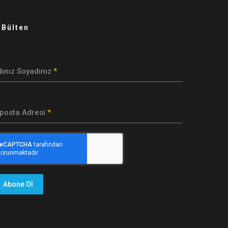
-Bülten
dınız Soyadınız
*
-posta Adresi
*
Abone Ol