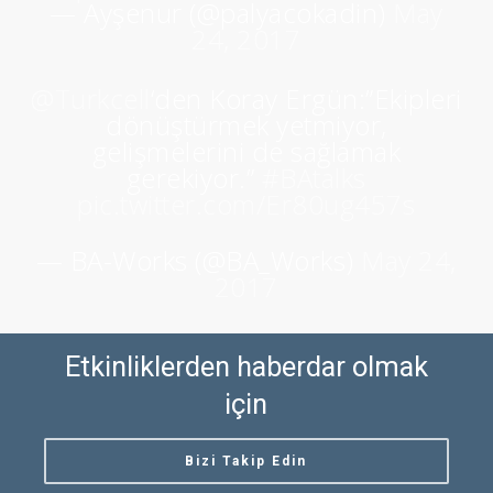
— Ayşenur (@palyacokadin)
May
24, 2017
@Turkcell
‘den Koray Ergün:”Ekipleri
dönüştürmek yetmiyor,
gelişmelerini de sağlamak
gerekiyor.”
#BAtalks
pic.twitter.com/Er80ug457s
— BA-Works (@BA_Works)
May 24,
2017
Etkinliklerden haberdar olmak
için
Bizi Takip Edin