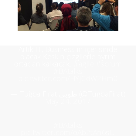
Artık IT, Business ın içerisinde
olacak.Keskin çizgilerle ayrım
ortadan kalkacak.
#agile
#scrum
#BAtalks
pic.twitter.com/HYjCdW2Hm0
— Tuğba Fırat طوبى (@TugbaFirat)
May 24, 2017
#BAtalks
pic.twitter.com/oAb2tAn6sU