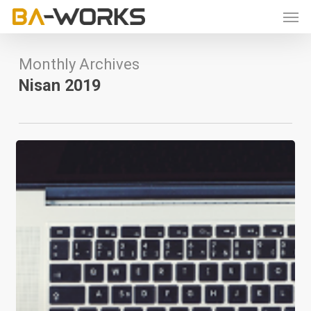
Skip
Men
to
main
content
Monthly Archives
Nisan 2019
Analist
Dediğin
Multitask
Çalışır!