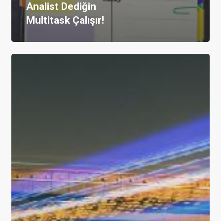
Analist Dediğin
Multitask Çalışır!
Yazılım
Dünyasında
Yeni
Nesil
Bir
Yaklaşım:
BDD
(Behaviour
Driven
Development)