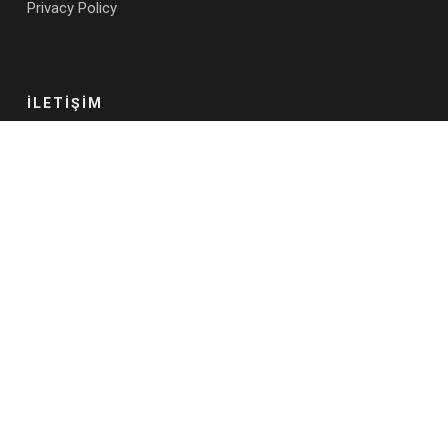
Privacy Policy
İLETİŞİM
Adres:
Maslak Mah. Ahi Evran Cad. Maslak 42 Plaza, A Blok,
No: 9, Kat:11, Sarıyer, İstanbul, 34398, Türkiye
E-mail:
info@ba-works.com
İletişim Formu
FAYDALI LİNKLER
Blog
İş Analizi Eğitimleri