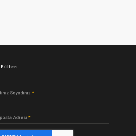
-Bülten
dınız Soyadınız
*
-posta Adresi
*