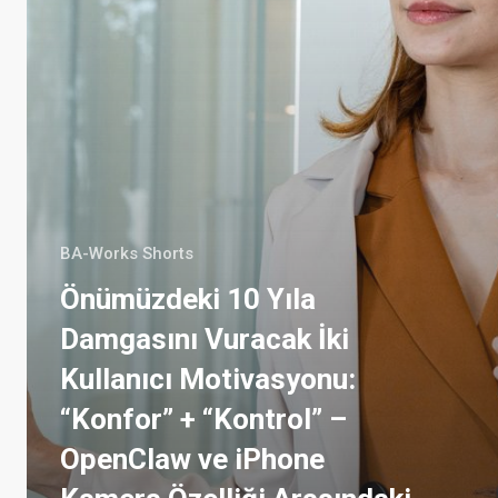
“Konfor”
+
“Kontrol”
–
OpenClaw
ve
iPhone
Kamera
Özelliği
Arasındaki
Benzerlikler
BA-Works Shorts
Önümüzdeki 10 Yıla
Damgasını Vuracak İki
Kullanıcı Motivasyonu:
“Konfor” + “Kontrol” –
OpenClaw ve iPhone