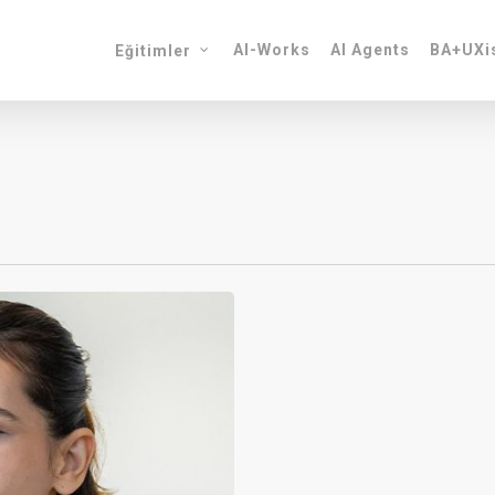
AI-Works
AI Agents
BA+UXis
Eğitimler