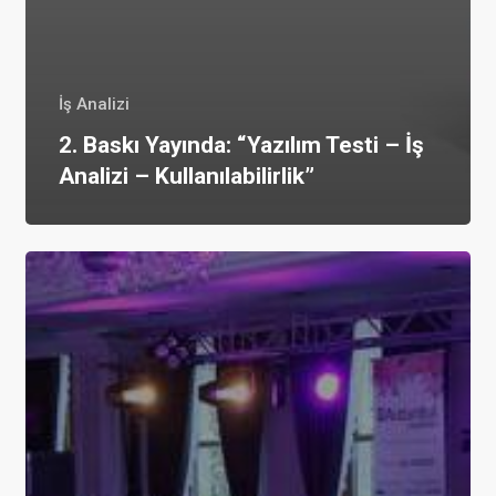
İş Analizi
2. Baskı Yayında: “Yazılım Testi – İş
Analizi – Kullanılabilirlik”
İş
Analizi
Konferansı
BAistanbul
Çırağan
Sarayı’nda
3
Kasım
2015
tarihinde