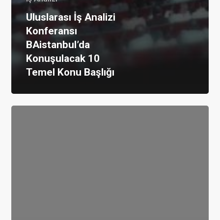
Uluslarası İş Analizi
Konferansı
BAistanbul’da
Konuşulacak 10
Temel Konu Başlığı
2.
Baskı
Yayında:
“Yazılım
Testi
–
İş
Analizi
–
Kullanılabilirlik”