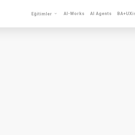
AI-Works
AI Agents
BA+UXis
Eğitimler