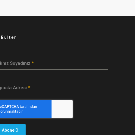
-Bülten
dınız Soyadınız
*
-posta Adresi
*
Abone Ol