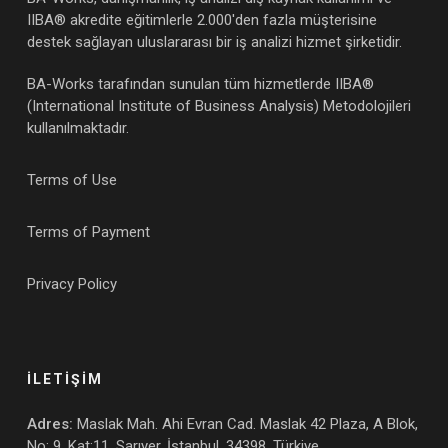
IIBA® akredite eğitimlerle 2.000'den fazla müşterisine
destek sağlayan uluslararası bir iş analizi hizmet şirketidir.
BA-Works tarafından sunulan tüm hizmetlerde IIBA®
(International Institute of Business Analysis) Metodolojileri
kullanılmaktadır.
Terms of Use
Terms of Payment
Privacy Policy
İLETİŞİM
Adres:
Maslak Mah. Ahi Evran Cad. Maslak 42 Plaza, A Blok,
No: 9, Kat:11, Sarıyer, İstanbul, 34398, Türkiye