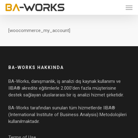
Skip
Men
to
main
content
[woocommerce_my_account]
BA-WORKS HAKKINDA
BA-Works, danışmanlık, iş analizi dış kaynak kullanımı ve
IIBA® akredite eğitimlerle 2.000'den fazla müşterisine
destek sağlayan uluslararası bir iş analizi hizmet şirketidir.
BA-Works tarafından sunulan tüm hizmetlerde IIBA®
(International Institute of Business Analysis) Metodolojileri
kullanılmaktadır.
Terms of Use