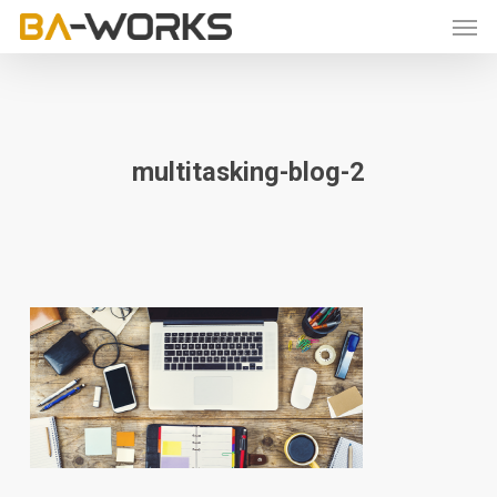
Skip
Men
to
main
content
multitasking-blog-2