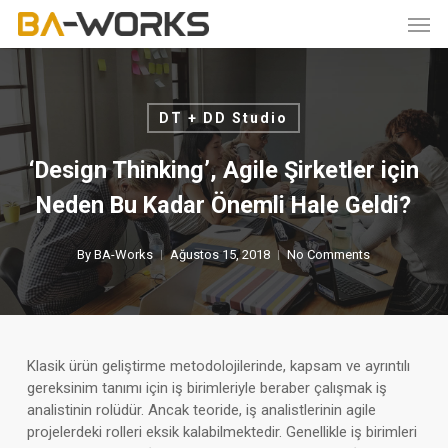
Skip
Men
to
main
content
DT + DD Studio
‘Design Thinking’, Agile Şirketler için
Neden Bu Kadar Önemli Hale Geldi?
By
BA-Works
Ağustos 15, 2018
No Comments
Klasik ürün geliştirme metodolojilerinde, kapsam ve ayrıntılı
gereksinim tanımı için iş birimleriyle beraber çalışmak iş
analistinin rolüdür. Ancak teoride, iş analistlerinin agile
projelerdeki rolleri eksik kalabilmektedir. Genellikle iş birimleri