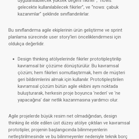
uygulanılabilecek yüksek değerli fikirler”, “hows:
gelecekte kullanılabilecek fikirler”, ve “nows: çabuk
kazanımlar” şeklinde sınıflandırılırlar.
Bu sınıflandırma agile ekiplerinin ürün geliştirme ve sprint
planlama sürecinde user story’leri önceliklendirmesi için
oldukça değerlidir.
Design thinking atölyelerinde fikirler prototipleştirilip
kavramsal bir çözüme dönüştürülür. Bu kavramsal
çözüm; hem fikirleri somutlaştırmak, hem de müşteri
geri bildirimlerini almak için kullanılır. Prototipleştirilen
kavramsal çözüm bütün agile ekibini aynı noktada
buluşturarak, herkesin proje boyunca ‘neden’ ve ‘ne
yapacağına’ dair netlik kazanmasına yardımcı olur.
Agile projelerde büyük resim net olmadığından, design
thinking ile elde edilen üst düzey atölye çıktıları ve kavramsal
prototipler, projenin başlangıcında bilinmeyenlerin
netleştirilmesinde ve bu bilinmeyenler nedeniyle teknik borç