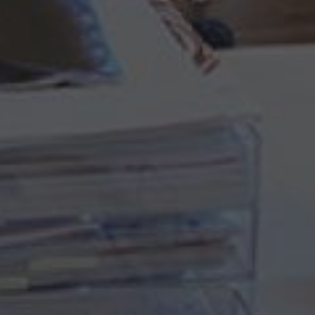
By
BA-Works
No Comments