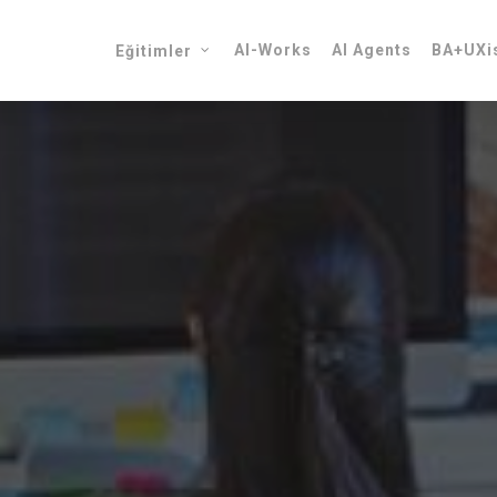
AI-Works
AI Agents
BA+UXis
Eğitimler