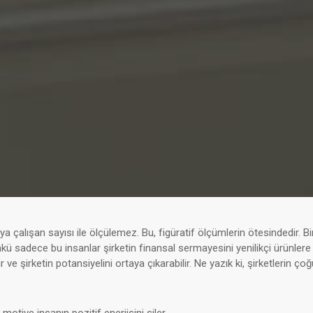
ya çalışan sayısı ile ölçülemez. Bu, figüratif ölçümlerin ötesindedir. B
nkü sadece bu insanlar şirketin finansal sermayesini yenilikçi ürünlere 
r ve şirketin potansiyelini ortaya çıkarabilir. Ne yazık ki, şirketlerin 
 motive insanın pozitif enerjisini siler.