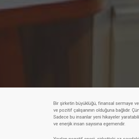
Bir şirketin büyüklüğü, finansal sermaye ve
ve pozitif çalışanının olduğuna bağlıdır. Çü
Sadece bu insanlar yeni hikayeler yaratabili
ve enerjik insan sayısına egemendir.
Yayılan negatif enerji, şirketteki az sayıdaki