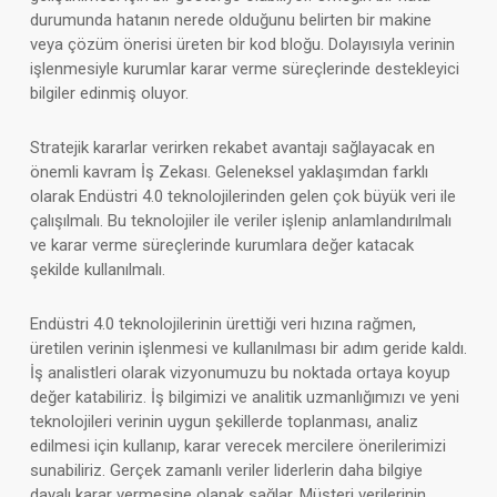
durumunda hatanın nerede olduğunu belirten bir makine
veya çözüm önerisi üreten bir kod bloğu. Dolayısıyla verinin
işlenmesiyle kurumlar karar verme süreçlerinde destekleyici
bilgiler edinmiş oluyor.
Stratejik kararlar verirken rekabet avantajı sağlayacak en
önemli kavram İş Zekası. Geleneksel yaklaşımdan farklı
olarak Endüstri 4.0 teknolojilerinden gelen çok büyük veri ile
çalışılmalı. Bu teknolojiler ile veriler işlenip anlamlandırılmalı
ve karar verme süreçlerinde kurumlara değer katacak
şekilde kullanılmalı.
Endüstri 4.0 teknolojilerinin ürettiği veri hızına rağmen,
üretilen verinin işlenmesi ve kullanılması bir adım geride kaldı.
İş analistleri olarak vizyonumuzu bu noktada ortaya koyup
değer katabiliriz. İş bilgimizi ve analitik uzmanlığımızı ve yeni
teknolojileri verinin uygun şekillerde toplanması, analiz
edilmesi için kullanıp, karar verecek mercilere önerilerimizi
sunabiliriz. Gerçek zamanlı veriler liderlerin daha bilgiye
dayalı karar vermesine olanak sağlar. Müşteri verilerinin