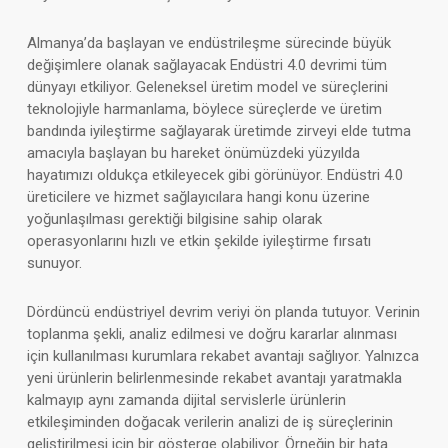
Almanya’da başlayan ve endüstrileşme sürecinde büyük
değişimlere olanak sağlayacak Endüstri 4.0 devrimi tüm
dünyayı etkiliyor. Geleneksel üretim model ve süreçlerini
teknolojiyle harmanlama, böylece süreçlerde ve üretim
bandında iyileştirme sağlayarak üretimde zirveyi elde tutma
amacıyla başlayan bu hareket önümüzdeki yüzyılda
hayatımızı oldukça etkileyecek gibi görünüyor. Endüstri 4.0
üreticilere ve hizmet sağlayıcılara hangi konu üzerine
yoğunlaşılması gerektiği bilgisine sahip olarak
operasyonlarını hızlı ve etkin şekilde iyileştirme fırsatı
sunuyor.
Dördüncü endüstriyel devrim veriyi ön planda tutuyor. Verinin
toplanma şekli, analiz edilmesi ve doğru kararlar alınması
için kullanılması kurumlara rekabet avantajı sağlıyor. Yalnızca
yeni ürünlerin belirlenmesinde rekabet avantajı yaratmakla
kalmayıp aynı zamanda dijital servislerle ürünlerin
etkileşiminden doğacak verilerin analizi de iş süreçlerinin
geliştirilmesi için bir gösterge olabiliyor. Örneğin bir hata