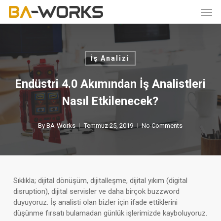
Skip
Men
to
main
content
İş Analizi
Endüstri 4.0 Akımından İş Analistleri
Nasıl Etkilenecek?
By
BA-Works
Temmuz 25, 2019
No Comments
Sıklıkla; dijital dönüşüm, dijitalleşme, dijital yıkım (digital
disruption), dijital servisler ve daha birçok buzzword
duyuyoruz. İş analisti olan bizler için ifade ettiklerini
düşünme fırsatı bulamadan günlük işlerimizde kayboluyoruz.