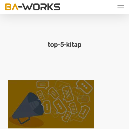
Skip
Men
to
main
content
top-5-kitap