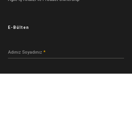
E-Bülten
Adınız Soyadınız
*
E-posta Adresi
*
Abone Ol