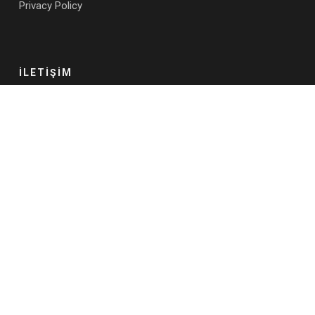
Privacy Policy
İLETİŞİM
Adres:
Maslak Mah. Ahi Evran Cad. Maslak 42 Plaza, A Blok,
No: 9, Kat:11, Sarıyer, İstanbul, 34398, Türkiye
E-mail:
info@ba-works.com
İletişim Formu
FAYDALI LİNKLER
Blog
İş Analizi Eğitimleri