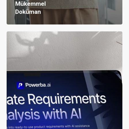
Mükemmel
Doküman
İş
Analizi,
Sistem
Analizi
ve
Vibe
Coding:
Yapay
Zekayla
Ürün
Geliştirme