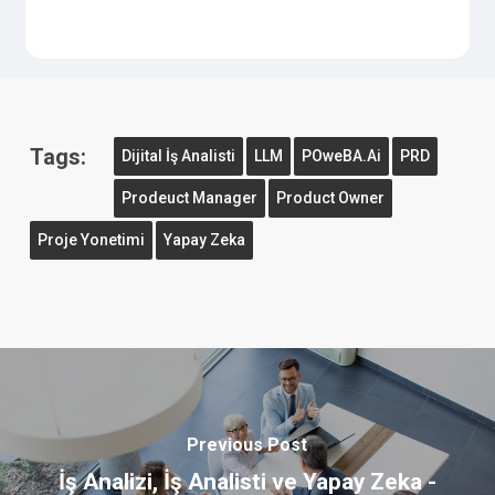
Tags:
Dijital İş Analisti
LLM
POweBA.ai
PRD
Prodeuct Manager
Product Owner
Proje Yonetimi
Yapay Zeka
Previous Post
İş Analizi, İş Analisti ve Yapay Zeka -