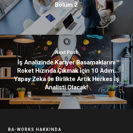
Bölüm 2
Next Post
İş Analizinde Kariyer Basamaklarını
Roket Hızında Çıkmak için 10 Adım.
Yapay Zeka ile Birlikte Artık Herkes İş
Analisti Olacak!
BA-WORKS HAKKINDA