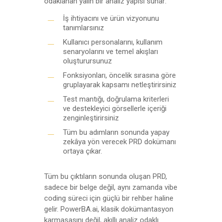
odaklanan yalın bir analiz yapısı sunar:
İş ihtiyacını ve ürün vizyonunu
tanımlarsınız
Kullanıcı personalarını, kullanım
senaryolarını ve temel akışları
oluşturursunuz
Fonksiyonları, öncelik sırasına göre
gruplayarak kapsamı netleştirirsiniz
Test mantığı, doğrulama kriterleri
ve destekleyici görsellerle içeriği
zenginleştirirsiniz
Tüm bu adımların sonunda yapay
zekâya yön verecek PRD dokümanı
ortaya çıkar.
Tüm bu çıktıların sonunda oluşan PRD,
sadece bir belge değil, aynı zamanda vibe
coding süreci için güçlü bir rehber haline
gelir. PowerBA.ai, klasik dokümantasyon
karmaşasını değil, akıllı analiz odaklı