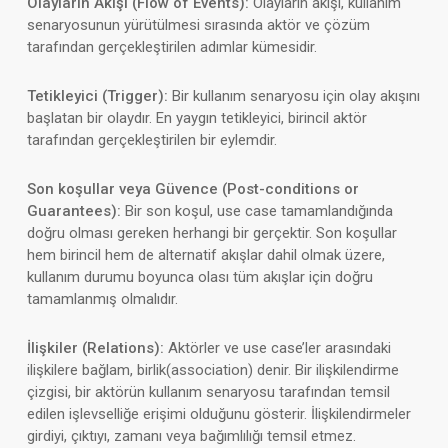
Olayların Akışı (Flow of Events):
Olayların akışı, kullanım
senaryosunun yürütülmesi sırasında aktör ve çözüm
tarafından gerçekleştirilen adımlar kümesidir.
Tetikleyici (Trigger):
Bir kullanım senaryosu için olay akışını
başlatan bir olaydır. En yaygın tetikleyici, birincil aktör
tarafından gerçekleştirilen bir eylemdir.
Son koşullar veya Güvence (Post-conditions or
Guarantees):
Bir son koşul, use case tamamlandığında
doğru olması gereken herhangi bir gerçektir. Son koşullar
hem birincil hem de alternatif akışlar dahil olmak üzere,
kullanım durumu boyunca olası tüm akışlar için doğru
tamamlanmış olmalıdır.
İlişkiler (Relations):
Aktörler ve use case’ler arasındaki
ilişkilere bağlam, birlik(association) denir. Bir ilişkilendirme
çizgisi, bir aktörün kullanım senaryosu tarafından temsil
edilen işlevselliğe erişimi olduğunu gösterir. İlişkilendirmeler
girdiyi, çıktıyı, zamanı veya bağımlılığı temsil etmez.