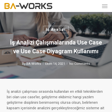
Skip
Men
to
main
content
İş Analizi
İş Analizi Çalışmalarında Use Case
ve Use Case Diyagram Kullanımı
By
BA-Works
Ekim 14, 2021
No Comments
İş analizi çalışması sırasında kullanılan en etkili tekniklerden
biri olan use case’ler, geliştirme ekibimiz hangi yazılım
geliştirme disiplinini benimsemiş olursa olsun, belirlenen
kapsam içerisinde analizini gerçekleştireceğimiz sisteme ait