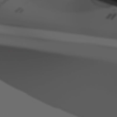
By
BA-Works
No Comments