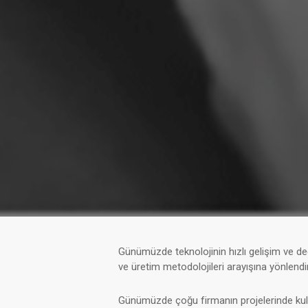
Günümüzde teknolojinin hızlı gelişim ve değ
ve üretim metodolojileri arayışına yönlendir
Günümüzde çoğu firmanın projelerinde kullan