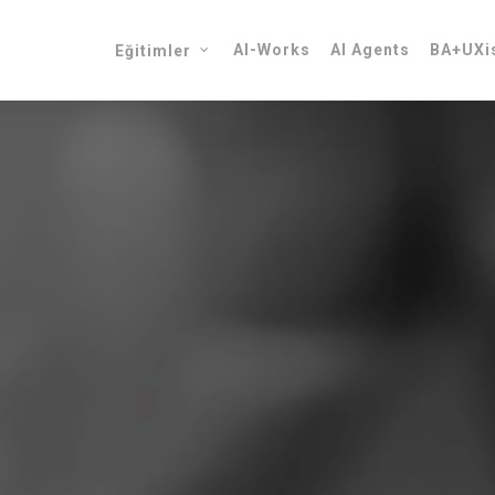
AI-Works
AI Agents
BA+UXis
Eğitimler