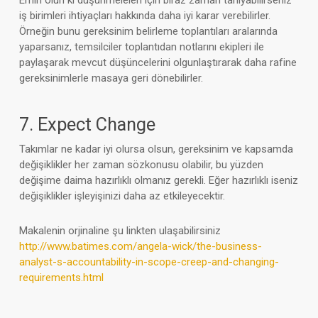
Emin olun ki düşünmeleleri için biraz zaman tanıyabilirseniz
iş birimleri ihtiyaçları hakkında daha iyi karar verebilirler.
Örneğin bunu gereksinim belirleme toplantıları aralarında
yaparsanız, temsilciler toplantıdan notlarını ekipleri ile
paylaşarak mevcut düşüncelerini olgunlaştırarak daha rafine
gereksinimlerle masaya geri dönebilirler.
7. Expect Change
Takımlar ne kadar iyi olursa olsun, gereksinim ve kapsamda
değişiklikler her zaman sözkonusu olabilir, bu yüzden
değişime daima hazırlıklı olmanız gerekli. Eğer hazırlıklı iseniz
değişiklikler işleyişinizi daha az etkileyecektir.
Makalenin orjinaline şu linkten ulaşabilirsiniz
http://www.batimes.com/angela-wick/the-business-
analyst-s-accountability-in-scope-creep-and-changing-
requirements.html