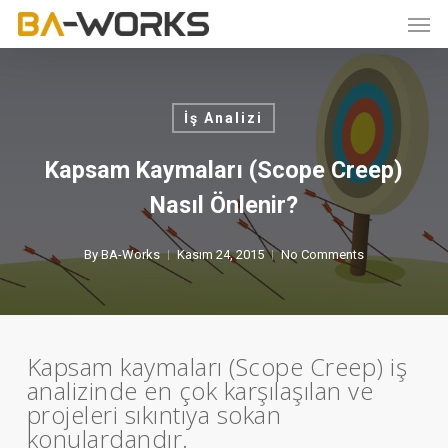
Skip
Men
to
main
content
İş Analizi
Kapsam Kaymaları (Scope Creep)
Nasıl Önlenir?
By
BA-Works
Kasım 24, 2015
No Comments
Kapsam kaymaları (Scope Creep) iş
analizinde en çok karşılaşılan ve
projeleri sıkıntıya sokan
konulardandır.