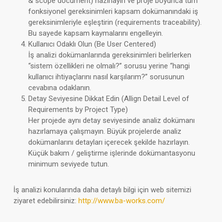
& scope document) hazırlayın ve proje boyunca tüm
fonksiyonel gereksinimleri kapsam dokümanındaki iş
gereksinimleriyle eşleştirin (requirements traceability).
Bu sayede kapsam kaymalarını engelleyin.
Kullanıcı Odaklı Olun (Be User Centered)
İş analizi dokümanlarında gereksinimleri belirlerken
“sistem özellikleri ne olmalı?” sorusu yerine “hangi
kullanıcı ihtiyaçlarını nasıl karşılarım?” sorusunun
cevabına odaklanın.
Detay Seviyesine Dikkat Edin (Allign Detail Level of
Requirements by Project Type)
Her projede aynı detay seviyesinde analiz dokümanı
hazırlamaya çalışmayın. Büyük projelerde analiz
dokümanlarını detayları içerecek şekilde hazırlayın.
Küçük bakım / geliştirme işlerinde dokümantasyonu
minimum seviyede tutun.
İş analizi konularında daha detaylı bilgi için web sitemizi
ziyaret edebilirsiniz:
http://www.ba-works.com/