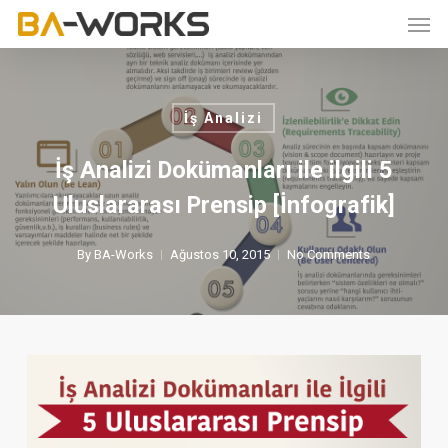
Skip
Men
to
main
content
İş Analizi
İş Analizi Dokümanları ile ilgili 5
Uluslararası Prensip [İnfografik]
By
BA-Works
Ağustos 10, 2015
No Comments