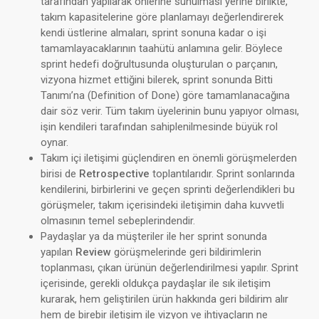
tarafından yapılarak önlerine sunulması yerine birlikte,
takım kapasitelerine göre planlamayı değerlendirerek
kendi üstlerine almaları, sprint sonuna kadar o işi
tamamlayacaklarının taahütü anlamına gelir. Böylece
sprint hedefi doğrultusunda oluşturulan o parçanın,
vizyona hizmet ettiğini bilerek, sprint sonunda Bitti
Tanımı’na (Definition of Done) göre tamamlanacağına
dair söz verir. Tüm takım üyelerinin bunu yapıyor olması,
işin kendileri tarafından sahiplenilmesinde büyük rol
oynar.
Takım içi iletişimi güçlendiren en önemli görüşmelerden
birisi de
Retrospective
toplantılarıdır. Sprint sonlarında
kendilerini, birbirlerini ve geçen sprinti değerlendikleri bu
görüşmeler, takım içerisindeki iletişimin daha kuvvetli
olmasının temel sebeplerindendir.
Paydaşlar ya da müşteriler ile her sprint sonunda
yapılan
Review
görüşmelerinde geri bildirimlerin
toplanması, çıkan ürünün değerlendirilmesi yapılır. Sprint
içerisinde, gerekli oldukça paydaşlar ile sık iletişim
kurarak, hem geliştirilen ürün hakkında geri bildirim alır
hem de birebir iletişim ile vizyon ve ihtiyaçların ne