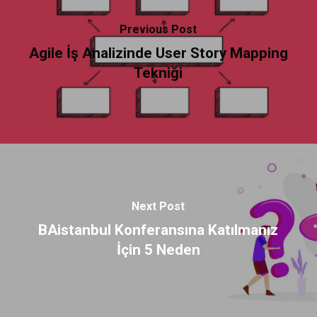
Previous Post
Agile İş Analizinde User Story Mapping
Tekniği
Next Post
BAistanbul Konferansına Katılmanız
İçin 5 Neden