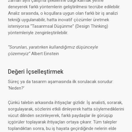
zaman aynı çalışma şekillerine bağlı kalmak yerine
deneyerek farklı yöntemlerin geliştirilmesi tecrübe edilebilir.
Analiz sırasında, o koşullara uygun olan farklı bir iş analizi
tekniği uygulanabilir, hatta inovatif çözümler üretmek
isteniyorsa “Tasarımsal Düşünme” (Design Thinking)
yöntemleriyle zenginleştirilebilir.
“Sorunları, yaratırken kullandığımız düşünceyle
çözemeyiz”
Albert Einstein
Değeri İçselleştirmek
Süreç ya da tasarım aşamasında ilk sorulacak sorudur:
‘Neden?’
Çünkü talebin arkasında ihtiyaçlar gizlidir. İş analisti, sorarak,
sorgulayarak, sözlerini etkili dinleyerek hatta söylemediklerini
vücut dilinden sezinleyerek, farklı paydaşlar ile görüşüp
içgörüler toplayarak ihtiyaçları ortaya çıkarır. Tüm talepler
toplandıktan sonra, bu iş hayata geçirdiğinde nelerin elde