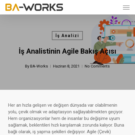
Skip
Men
to
main
content
İş Analizi
İş Analistinin Agile Bakış Açısı
By
BA-Works
Haziran 8, 2021
No Comments
Her an hızla gelişen ve değişen dünyada var olabilmenin
yolu, çevik olmak ve adaptasyon sağlayabilmekten geçiyor.
Hem organizasyonlar hem de insanlar bu değişime uyum
sağlamak, beklentileri hızlı karşılamak zorunda kalıyor. Buna
bağlı olarak, iş yapma şekilleri değişiyor. Agile (Çevik)